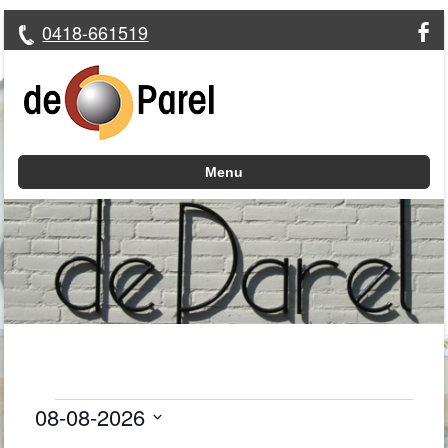
0418-661519
Menu
Skip to content
08-08-2026
Evenementen
S